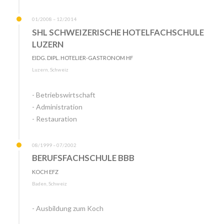
01/2008 – 12/2014
SHL SCHWEIZERISCHE HOTELFACHSCHULE
LUZERN
EIDG. DIPL. HOTELIER-GASTRONOM HF
Luzern, Schweiz
- Betriebswirtschaft
- Administration
- Restauration
08/1999 – 07/2002
BERUFSFACHSCHULE BBB
KOCH EFZ
Baden, Schweiz
- Ausbildung zum Koch