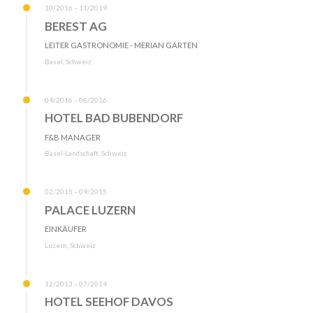
10/2016 – 11/2019
BEREST AG
LEITER GASTRONOMIE - MERIAN GÄRTEN
Basel, Schweiz
04/2016 – 08/2016
HOTEL BAD BUBENDORF
F&B MANAGER
Basel-Landschaft, Schweiz
02/2015 – 09/2015
PALACE LUZERN
EINKÄUFER
Luzern, Schweiz
12/2013 – 07/2014
HOTEL SEEHOF DAVOS