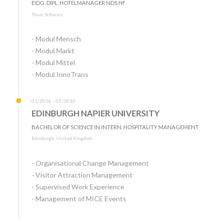
EIDG. DIPL. HOTELMANAGER NDS HF
Thun, Schweiz
- Modul Mensch
- Modul Markt
- Modul Mittel
- Modul InnoTrans
01/2016 – 05/2016
EDINBURGH NAPIER UNIVERSITY
BACHELOR OF SCIENCE IN INTERN. HOSPITALITY MANAGEMENT
Edinburgh, United Kingdom
- Organisational Change Management
- Visitor Attraction Management
- Supervised Work Experience
- Management of MICE Events